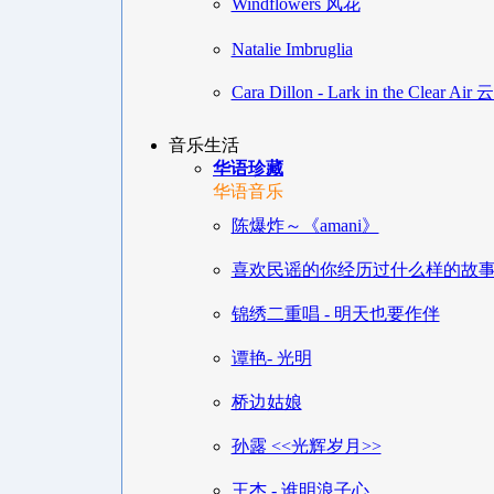
Windflowers 风花
Natalie Imbruglia
Cara Dillon - Lark in the Clear A
音乐生活
华语珍藏
华语音乐
陈爆炸～《amani》
喜欢民谣的你经历过什么样的故
锦绣二重唱 - 明天也要作伴
谭艳- 光明
桥边姑娘
孙露 <<光辉岁月>>
王杰 - 谁明浪子心