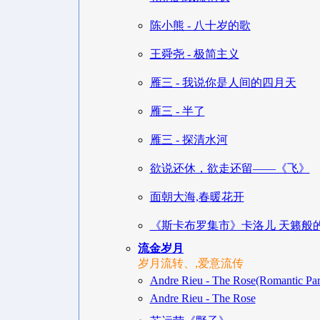
陈小熊 - 八十岁的歌
王舜尧 - 极简主义
雁三 - 我说你是人间的四月天
雁三 - 半了
雁三 - 探清水河
欲说还休，欲走还留——《飞》
面朝大海,春暖花开
《斯卡布罗集市》卡洛儿 天籁般
流金岁月
岁月流转、,爱意流传
Andre Rieu - The Rose(Romantic Par
Andre Rieu - The Rose