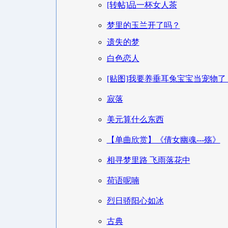
[转帖]品一杯女人茶
梦里的玉兰开了吗？
遗失的梦
白色恋人
[贴图]我要养垂耳兔宝宝当宠物了
寂落
美元算什么东西
【单曲欣赏】《倩女幽魂---殇》
相寻梦里路 飞雨落花中
荷语呢喃
烈日骄阳心如冰
古典