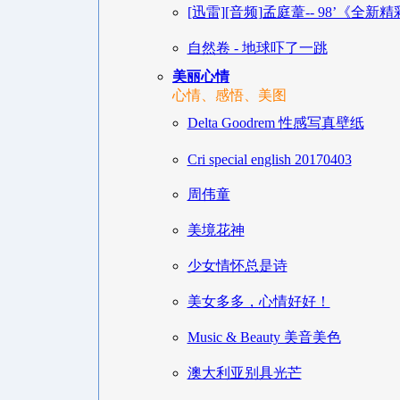
[迅雷][音频]孟庭葦-- 98’《全新精
自然卷 - 地球吓了一跳
美丽心情
心情、感悟、美图
Delta Goodrem 性感写真壁纸
Cri special english 20170403
周伟童
美境花神
少女情怀总是诗
美女多多，心情好好！
Music & Beauty 美音美色
澳大利亚别具光芒