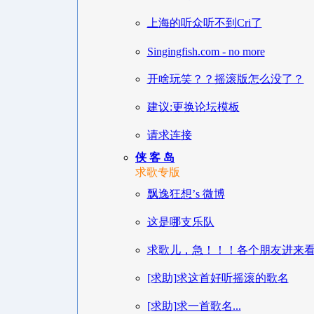
上海的听众听不到Cri了
Singingfish.com - no more
开啥玩笑？？摇滚版怎么没了？
建议:更换论坛模板
请求连接
侠 客 岛
求歌专版
飘逸狂想’s 微博
这是哪支乐队
求歌儿，急！！！各个朋友进来
[求助]求这首好听摇滚的歌名
[求助]求一首歌名...