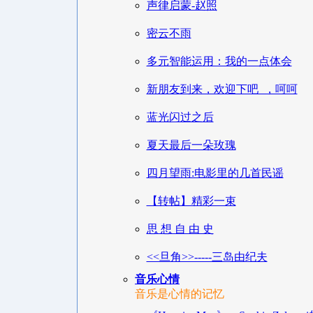
声律启蒙-赵照
密云不雨
多元智能运用：我的一点体会
新朋友到来，欢迎下吧 ，呵呵
蓝光闪过之后
夏天最后一朵玫瑰
四月望雨:电影里的几首民谣
【转帖】精彩一束
思 想 自 由 史
<<旦角>>-----三岛由纪夫
音乐心情
音乐是心情的记忆