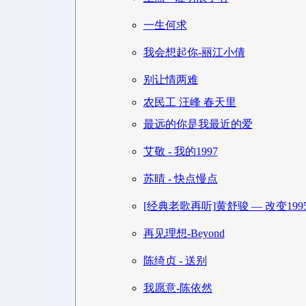
一生何求
我会想起你-丽江小倩
别让情两难
农民工 汪峰 春天里
最远的你是我最近的爱
艾敬 - 我的1997
苏晴 - 快点慢点
[经典老歌再听]黄舒骏 — 改变199
再见理想-Beyond
陈绮贞 - 送别
我愿意-陈依然