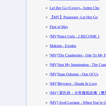
Let Her Go (Cover)-- Arden Cho
【MV】Passenger -Let Her Go
First of May
[MV]Spice Girls - 2 BECOME 1
Maksim - Exodus
[MV]The Cranberries - Ode To My F
[MV]Just My Imagination - The Cran
[MV]Joan Osborne - One Of Us
[MV]Beyonce - Drunk In Love
[MV] 莫扎特：今宵微风吹拂（
[MV] Avril Lavigne - When You’re 