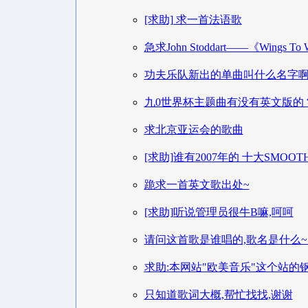
[求助] 求一首法语歌
急求John Stoddart——《Wings To W
功夫乐队新出的单曲叫什么名字啊
九0世界杯主题曲有没有英文版的
求北京亚运会的歌曲
[求助]谁有2007年的 十大SMOOT
跪求一首英文歌出处~
[求助]听说管理员很牛B嘛,呵呵
请问这首歌是谁唱的,歌名是什么~
求助:本网站"欧美音乐"这个站的
只知道歌词大概,帮忙找找,谢谢