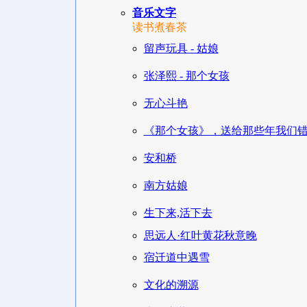
音乐文字
读书煮春茶
留声玩具 - 姑娘
张泽熙 - 那个女孩
无心斗艳
《那个女孩》，送给那些年我们
安和桥
南方姑娘
生下来,活下去
思远人·红叶黄花秋意晚
宿迁道中遇雪
文化的溯源