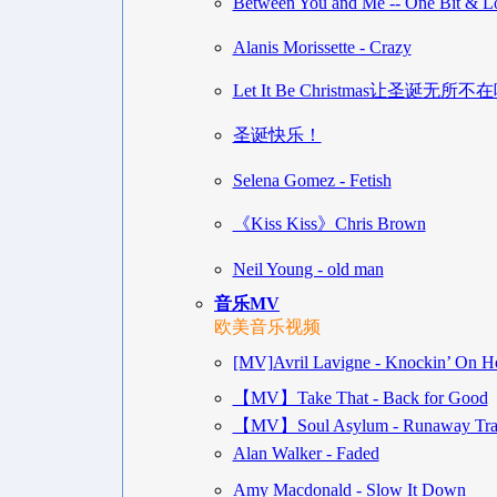
Between You and Me -- One Bit & L
Alanis Morissette - Crazy
Let It Be Christmas让圣诞无所不
圣诞快乐！
Selena Gomez - Fetish
《Kiss Kiss》Chris Brown
Neil Young - old man
音乐MV
欧美音乐视频
[MV]Avril Lavigne - Knockin’ On H
【MV】Take That - Back for Good
【MV】Soul Asylum - Runaway Tra
Alan Walker - Faded
Amy Macdonald - Slow It Down