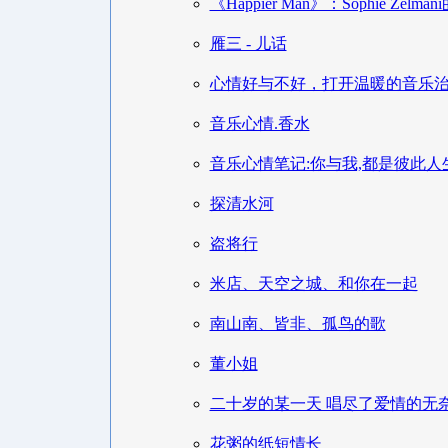
《Happier Man》：Sophie Zel
雁三 - 儿话
心情好与不好，打开温暖的音乐
音乐心情.香水
音乐心情笔记:你与我,都是彼此人
探清水河
盗将行
米店、天空之城、和你在一起
南山南、皆非、孤鸟的歌
董小姐
二十岁的某一天 唱尽了爱情的无
花粥的纸短情长