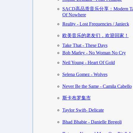
SACD高品质音乐分享：Modern Talking
Of Nowhere
Reality - Lost Frequencies / Janieck
欧美音乐的老友们，欢迎回家！
Take That - These Days
Bob Marley - No Woman No Cry
Neil Young - Heart Of Gold
Selena Gomez - Wolves
Never Be the Same - Camila Cabello
斯卡布罗集市
Taylor Swift- Delicate
Bhad Bhabie - Danielle Bregoli